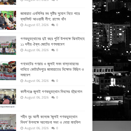
জামায়াত এনসিপির মব সৃষ্টির সুযোগ নিতে পারে
ফ্যাসিস্ট আওয়ামী লীগ: রাশেদ খাঁন
August 07, 2026
0
গণঅভ্যুত্থানের দুই বছর পুর্তি উপলক্ষে ঝিনাইদহে
১১ দলীয় ঐক্য জোটের গণসমাবেশ
August 06, 2026
0
গণভোটের গণরায় ও জুলাই সনদ বাস্তবায়নের
দাবিতে কোটচাঁদপুরে জামায়াতের বিক্ষোভ মিছিল ও
সমাবেশ
August 06, 2026
0
কালীগঞ্জে জুলাই গণঅভ্যুত্থান দিবসের হট্রগোল
August 06, 2026
0
শহীদ নূর আলী কলেজে ‘জুলাই গণঅভ্যুত্থান
দিবস’ উপলক্ষে আলোচনা সভা ও দোয়া মাহফিল
August 06, 2026
0