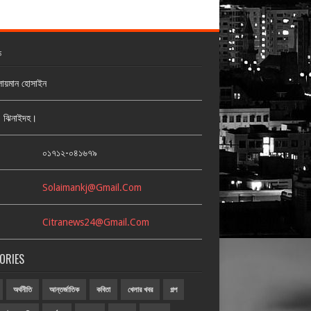
ক
লায়মান হোসাইন
জ, ঝিনাইদহ।
:
০১৭১২-০৪১৬৭৯
Solaimankj@gmail.com
Citranews24@gmail.com
ORIES
অর্থনীতি
আন্তর্জাতিক
কবিতা
খেলার খবর
গল্প