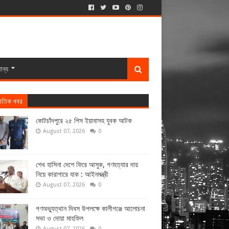
ান্য
্রতিক খবর
কোটচাঁদপুরে ২৫ পিস ইয়াবাসহ যুবক আটক
August 07, 2026
0
শেখ হাসিনা দেশে ফিরে আসুক, গণহত্যার দায়
নিয়ে কারাগারে যাক : আইনমন্ত্রী
August 07, 2026
0
গণঅভ্যুত্থান দিবস উপলক্ষে কালীগঞ্জে আলোচনা
সভা ও দোয়া মাহফিল
August 07, 2026
0