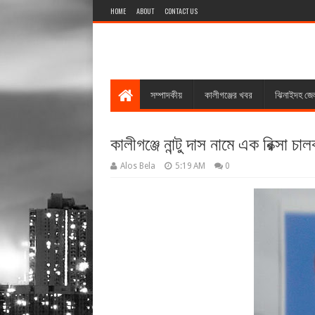
HOME
ABOUT
CONTACT US
সম্পাদকীয়
কালীগঞ্জের খবর
ঝিনাইদহ জে
কালীগঞ্জে নান্টু দাস নামে এক রিক্সা 
Alos Bela
5:19 AM
0