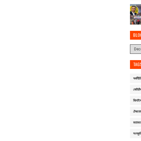
BLO
TAG
অর্থনীত
কোটচাঁদ
ঝিনাই
টেকনো
মতামত
সংস্কৃত