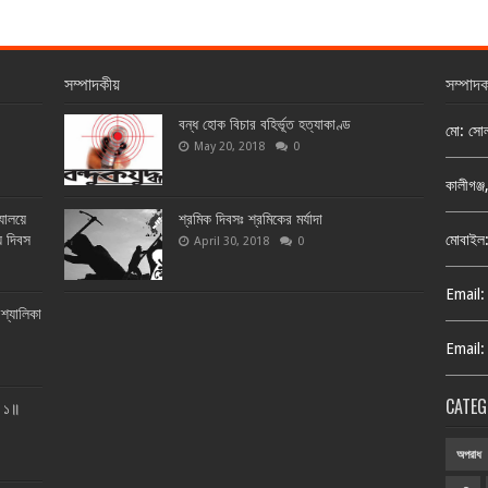
সম্পাদকীয়
সম্পাদ
বন্ধ হোক বিচার বহির্ভূত হত্যাকাণ্ড
মো: সো
May 20, 2018
0
কালীগঞ্
্যালয়ে
শ্রমিক দিবসঃ শ্রমিকের মর্যাদা
য় দিবস
মোবাইল
April 30, 2018
0
Email:
শ্যালিকা
Email:
CATEG
ত ১॥
অপরাধ