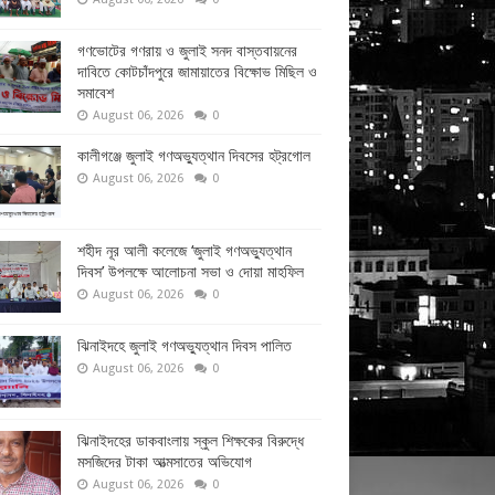
গণভোটের গণরায় ও জুলাই সনদ বাস্তবায়নের
দাবিতে কোটচাঁদপুরে জামায়াতের বিক্ষোভ মিছিল ও
সমাবেশ
August 06, 2026
0
কালীগঞ্জে জুলাই গণঅভ্যুত্থান দিবসের হট্রগোল
August 06, 2026
0
শহীদ নূর আলী কলেজে ‘জুলাই গণঅভ্যুত্থান
দিবস’ উপলক্ষে আলোচনা সভা ও দোয়া মাহফিল
August 06, 2026
0
ঝিনাইদহে জুলাই গণঅভ্যুত্থান দিবস পালিত
August 06, 2026
0
ঝিনাইদহের ডাকবাংলায় স্কুল শিক্ষকের বিরুদ্ধে
মসজিদের টাকা আত্মসাতের অভিযোগ
August 06, 2026
0