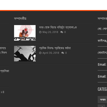
সম্পাদকীয়
সম্পাদ
বন্ধ হোক বিচার বহির্ভূত হত্যাকাণ্ড
মো: সো
May 20, 2018
0
কালীগঞ্
্যালয়ে
শ্রমিক দিবসঃ শ্রমিকের মর্যাদা
য় দিবস
মোবাইল
April 30, 2018
0
Email:
শ্যালিকা
Email:
CATEG
ত ১॥
অপরাধ