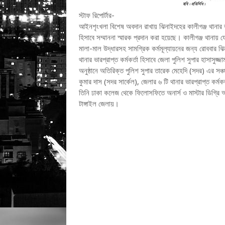
স্টাফ রিপোর্টার-
আইনশৃংখলা বিশেষ অবদান রাখায় ঝিনাইদহের কালীগঞ্জ থানার ভারপ্
হিসাবে সম্মাননা স্মারক প্রদান করা হয়েছে। কালীগঞ্জ থানায় 
মালা-মাল উদ্ধারসহ সামগ্রিক কর্মমূল্যায়নের জন্য রোববার ঝি
থানার ভারপ্রাপ্ত কর্মকর্তা হিসাবে জেলা পুলিশ সুপার হাসাসুজ্
অনুষ্ঠানে অতিরিক্ত পুলিশ সুপার তারেক মেহেদি (সদর) এর সঞ্
কুমার দাস (সদর সার্কেল), জেলার ৬ টি থানার ভারপ্রাপ্ত কর্মক
তিনি ঢাকা কলেজ থেকে ফিলোসফিতে অনার্স ও মাস্টার ডিগ্রি 
টাঙ্গাইল জেলায়।