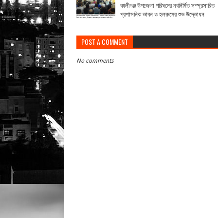
কালীগঞ্জ উপজেলা পরিষদের নবনির্মিত সস্প্রসারিত
প্রশাসনিক ভাবন ও হলরুমের শুভ উদ্ভোধন
POST A COMMENT
No comments