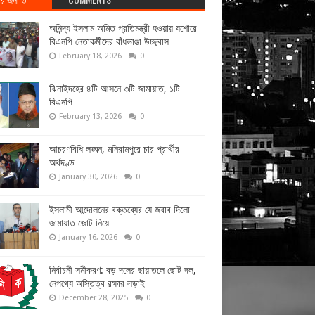
অনিন্দ্য ইসলাম অমিত প্রতিমন্ত্রী হওয়ায় যশোরে
বিএনপি নেতাকর্মীদের বাঁধভাঙা উচ্ছ্বাস
February 18, 2026
0
ঝিনাইদহের ৪টি আসনে ৩টি জামায়াত, ১টি
বিএনপি
February 13, 2026
0
আচরণবিধি লঙ্ঘন, মনিরামপুরে চার প্রার্থীর
অর্থদণ্ড
January 30, 2026
0
ইসলামী আন্দোলনের বক্তব্যের যে জবাব দিলো
জামায়াত জোট নিয়ে
January 16, 2026
0
নির্বাচনী সমীকরণ: বড় দলের ছায়াতলে ছোট দল,
নেপথ্যে অস্তিত্ব রক্ষার লড়াই
December 28, 2025
0