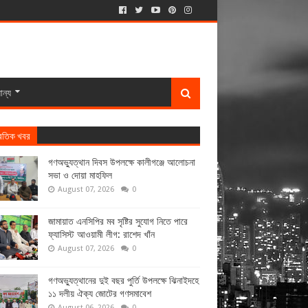
ান্য
্রতিক খবর
গণঅভ্যুত্থান দিবস উপলক্ষে কালীগঞ্জে আলোচনা
সভা ও দোয়া মাহফিল
August 07, 2026
0
জামায়াত এনসিপির মব সৃষ্টির সুযোগ নিতে পারে
ফ্যাসিস্ট আওয়ামী লীগ: রাশেদ খাঁন
August 07, 2026
0
গণঅভ্যুত্থানের দুই বছর পুর্তি উপলক্ষে ঝিনাইদহে
১১ দলীয় ঐক্য জোটের গণসমাবেশ
August 06, 2026
0