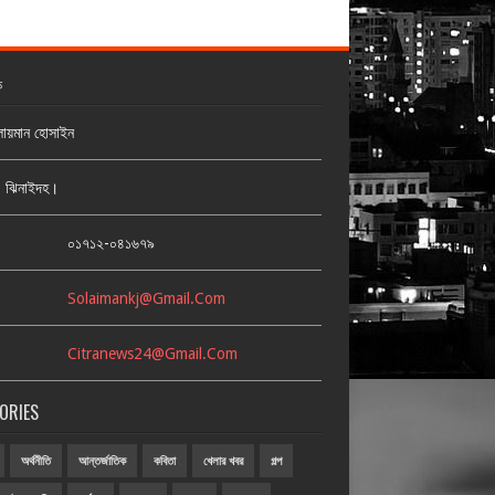
ক
লায়মান হোসাইন
জ, ঝিনাইদহ।
:
০১৭১২-০৪১৬৭৯
Solaimankj@gmail.com
Citranews24@gmail.com
ORIES
অর্থনীতি
আন্তর্জাতিক
কবিতা
খেলার খবর
গল্প