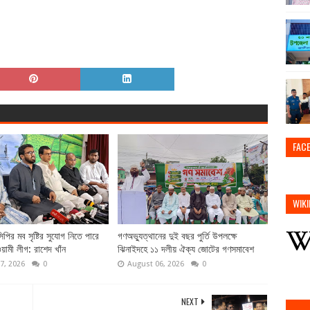
FAC
WIKI
পির মব সৃষ্টির সুযোগ নিতে পারে
গণঅভ্যুত্থানের দুই বছর পুর্তি উপলক্ষে
য়ামী লীগ: রাশেদ খাঁন
ঝিনাইদহে ১১ দলীয় ঐক্য জোটের গণসমাবেশ
7, 2026
0
August 06, 2026
0
NEXT