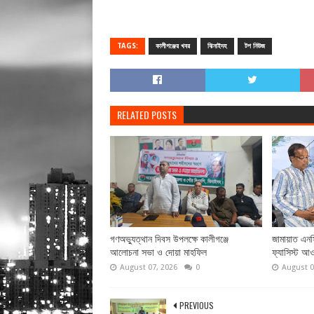
TAGS:
কালীগঞ্জের খবর
ঝিনাইদহ
টপ নিউজ
RELATED POSTS
গণঅভ্যুত্থান দিবস উপলক্ষে কালীগঞ্জে
জামায়াত এনসি
আলোচনা সভা ও দোয়া মাহফিল
ফ্যাসিস্ট আও
August 07, 2026
0
August 0
PREVIOUS