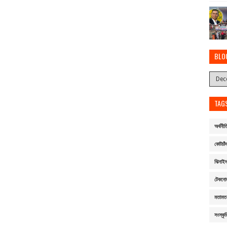
BLO
TAG
অর্থনীত
কোটচাঁদ
ঝিনাই
টেকনো
মতামত
সংস্কৃত