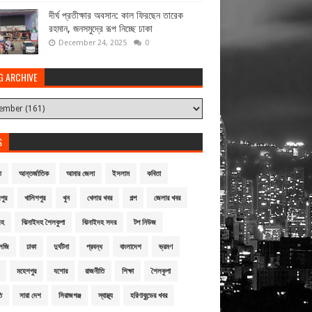
দীর্ঘ প্রতীক্ষার অবসান: কাল ফিরছেন তারেক
রহমান, জনসমুদ্রে রূপ নিচ্ছে ঢাকা
December 24, 2025
0
G ARCHIVE
S
ি
আন্তর্জাতিক
আমার জেলা
ইসলাম
কবিতা
পুর
খালিশপুর
খুন
খেলার খবর
গল্প
জেলার খবর
দহ
ঝিনাইদহ শৈলকুপা
ঝিনাইদহ সদর
টপ নিউজ
লজি
ঢাকা
দুর্ঘটনা
প্রবন্ধ
বাংলাদেশ
ভ্রমণ
মহেশপুর
যশোর
রাজনীতি
শিক্ষা
শৈলকুপা
ি
সারা দেশ
সিরাজগঞ্জ
স্বাস্থ্য
হরিণাকুন্ডের খবর