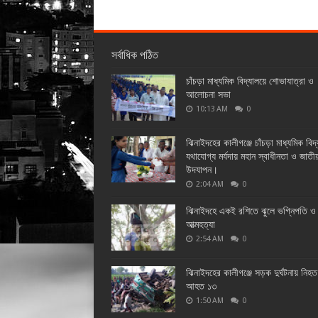
সর্বাধিক পঠিত
চাঁচড়া মাধ্যমিক বিদ্যালয়ে শোভাযাত্রা ও
আলোচনা সভা
10:13 AM
0
ঝিনাইদহের কালীগঞ্জে চাঁচড়া মাধ্যমিক বিদ
যথাযোগ্য মর্যদায় মহান স্বাধীনতা ও জাতী
উদযাপন।
2:04 AM
0
ঝিনাইদহে একই রশিতে ঝুলে ভগ্নিপতি ও 
আত্মহত্যা
2:54 AM
0
ঝিনাইদহের কালীগঞ্জে সড়ক দুর্ঘটনায় নিহ
আহত ১৩
1:50 AM
0