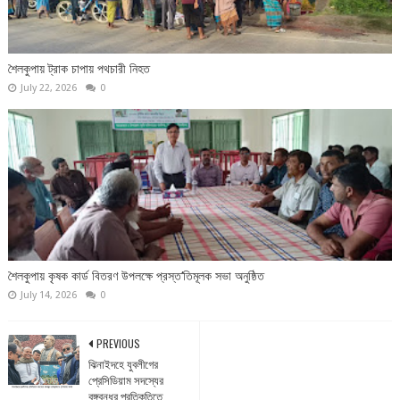
শৈলকুপায় ট্রাক চাপায় পথচারী নিহত
July 22, 2026
0
শৈলকুপায় কৃষক কার্ড বিতরণ উপলক্ষে প্রস্ত‘তিমূলক সভা অনুষ্ঠিত
July 14, 2026
0
PREVIOUS
ঝিনাইদহে যুবলীগের
প্রেসিডিয়াম সদস্যের
বঙ্গবন্ধুর প্রতিকৃতিতে