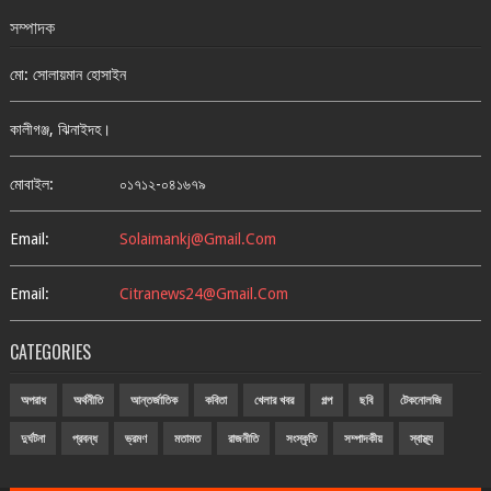
সম্পাদক
মো: সোলায়মান হোসাইন
কালীগঞ্জ, ঝিনাইদহ।
মোবাইল:
০১৭১২-০৪১৬৭৯
Email:
Solaimankj@gmail.com
Email:
Citranews24@gmail.com
CATEGORIES
অপরাধ
অর্থনীতি
আন্তর্জাতিক
কবিতা
খেলার খবর
গল্প
ছবি
টেকনোলজি
দুর্ঘটনা
প্রবন্ধ
ভ্রমণ
মতামত
রাজনীতি
সংস্কৃতি
সম্পাদকীয়
স্বাস্থ্য