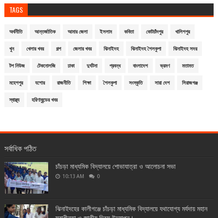
TAGS
অর্থনীতি
আন্তর্জাতিক
আমার জেলা
ইসলাম
কবিতা
কোটচাঁদপুর
খালিশপুর
খুন
খেলার খবর
গল্প
জেলার খবর
ঝিনাইদহ
ঝিনাইদহ শৈলকুপা
ঝিনাইদহ সদর
টপ নিউজ
টেকনোলজি
ঢাকা
দুর্ঘটনা
প্রবন্ধ
বাংলাদেশ
ভ্রমণ
মতামত
মহেশপুর
যশোর
রাজনীতি
শিক্ষা
শৈলকুপা
সংস্কৃতি
সারা দেশ
সিরাজগঞ্জ
স্বাস্থ্য
হরিণাকুন্ডের খবর
সর্বাধিক পঠিত
চাঁচড়া মাধ্যমিক বিদ্যালয়ে শোভাযাত্রা ও আলোচনা সভা
10:13 AM
0
ঝিনাইদহের কালীগঞ্জে চাঁচড়া মাধ্যমিক বিদ্যালয়ে যথাযোগ্য মর্যদায় মহান