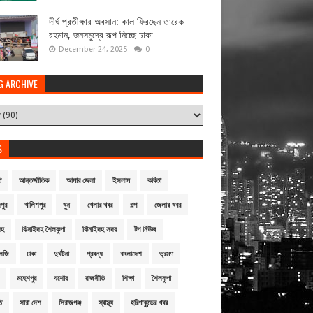
দীর্ঘ প্রতীক্ষার অবসান: কাল ফিরছেন তারেক
রহমান, জনসমুদ্রে রূপ নিচ্ছে ঢাকা
December 24, 2025
0
G ARCHIVE
S
ি
আন্তর্জাতিক
আমার জেলা
ইসলাম
কবিতা
পুর
খালিশপুর
খুন
খেলার খবর
গল্প
জেলার খবর
দহ
ঝিনাইদহ শৈলকুপা
ঝিনাইদহ সদর
টপ নিউজ
লজি
ঢাকা
দুর্ঘটনা
প্রবন্ধ
বাংলাদেশ
ভ্রমণ
মহেশপুর
যশোর
রাজনীতি
শিক্ষা
শৈলকুপা
ি
সারা দেশ
সিরাজগঞ্জ
স্বাস্থ্য
হরিণাকুন্ডের খবর