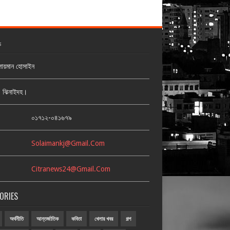
ক
লায়মান হোসাইন
জ, ঝিনাইদহ।
:
০১৭১২-০৪১৬৭৯
Solaimankj@gmail.com
Citranews24@gmail.com
ORIES
অর্থনীতি
আন্তর্জাতিক
কবিতা
খেলার খবর
গল্প