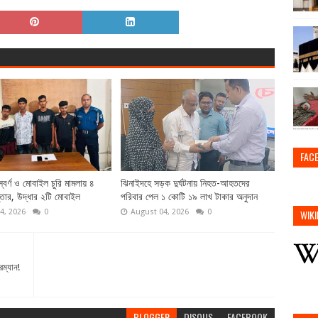
FAC
্বর্ণ ও মোবাইল চুরি মামলায় ৪
ঝিনাইদহে সড়ক দুর্ঘটনায় নিহত-আহতদের
্তার, উদ্ধার ২টি মোবাইল
পরিবার পেল ১ কোটি ১৯ লাখ টাকার অনুদান
4, 2026
0
August 04, 2026
0
WIKI
রম্যান!
BLOGGER
DISQUS
FACEBOOK