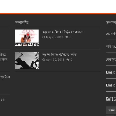
সম্পাদকীয়
সম্পাদ
বন্ধ হোক বিচার বহির্ভূত হত্যাকাণ্ড
মো: সো
May 20, 2018
0
কালীগঞ্
্যালয়ে
শ্রমিক দিবসঃ শ্রমিকের মর্যাদা
য় দিবস
মোবাইল
April 30, 2018
0
Email:
শ্যালিকা
Email:
CATEG
ত ১॥
অপরাধ