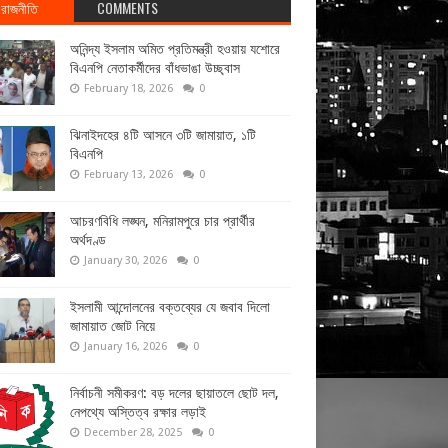
রাজনীতি
COMMENTS
অনিন্দ্য ইসলাম অমিত প্রতিমন্ত্রী হওয়ায় যশোরে
বিএনপি নেতাকর্মীদের বাঁধভাঙা উচ্ছ্বাস
February 18, 2026
0
ঝিনাইদহের ৪টি আসনে ৩টি জামায়াত, ১টি
বিএনপি
February 13, 2026
0
আচরণবিধি লঙ্ঘন, মনিরামপুরে চার প্রার্থীর
অর্থদণ্ড
January 30, 2026
0
ইসলামী আন্দোলনের বক্তব্যের যে জবাব দিলো
জামায়াত জোট নিয়ে
January 16, 2026
0
নির্বাচনী সমীকরণ: বড় দলের ছায়াতলে ছোট দল,
নেপথ্যে অস্তিত্ব রক্ষার লড়াই
December 28, 2025
0