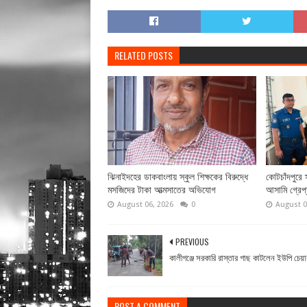
RELATED POSTS
ঝিনাইদহের ডাকবাংলায় স্কুল শিক্ষকের বিরুদ্ধে
কোটচাঁদপুরে স
মসজিদের টাকা আত্মসাতের অভিযোগ
আসামি গ্রেপ
August 06, 2026
0
August 0
PREVIOUS
কালীগঞ্জে সরকারি রাস্তার গাছ কাটলেন ইউপি চেয়া
POST A COMMENT