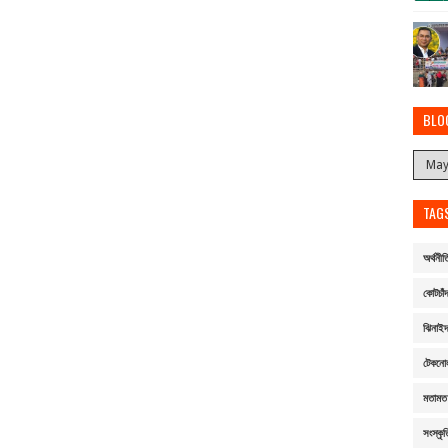
BLO
TAG
অর্থনীত
কোটচাঁদ
ঝিনাই
টেকনো
মতামত
সংস্কৃত