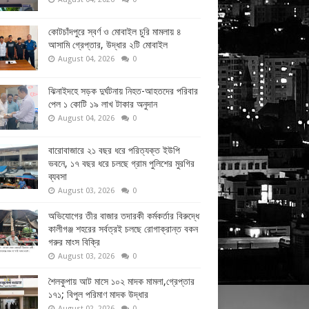
কোটচাঁদপুরে স্বর্ণ ও মোবাইল চুরি মামলায় ৪
আসামি গ্রেপ্তার, উদ্ধার ২টি মোবাইল
August 04, 2026
0
ঝিনাইদহে সড়ক দুর্ঘটনায় নিহত-আহতদের পরিবার
পেল ১ কোটি ১৯ লাখ টাকার অনুদান
August 04, 2026
0
বারোবাজারে ২১ বছর ধরে পরিত্যক্ত ইউপি
ভবনে, ১৭ বছর ধরে চলছে গ্রাম পুলিশের মুরগির
ব্যবসা
August 03, 2026
0
অভিযোগের তীর বাজার তদারকী কর্মকর্তার বিরুদ্ধে
কালীগঞ্জ শহরের সর্বত্রই চলছে রোগাক্রান্ত বকন
গরুর মাংস বিক্রি
August 03, 2026
0
শৈলকুপায় আট মাসে ১০২ মাদক মামলা,গ্রেপ্তার
১৭১; বিপুল পরিমাণ মাদক উদ্ধার
August 02, 2026
0