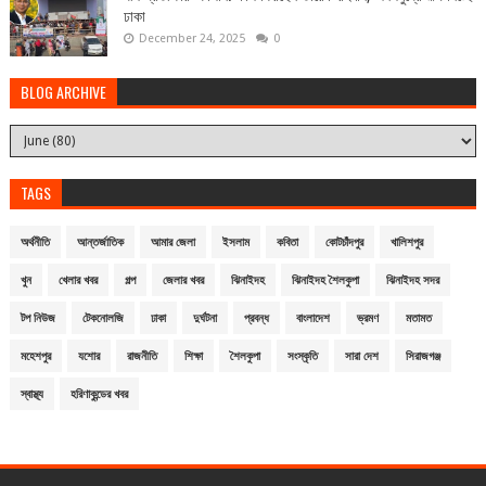
ঢাকা
December 24, 2025
0
BLOG ARCHIVE
TAGS
অর্থনীতি
আন্তর্জাতিক
আমার জেলা
ইসলাম
কবিতা
কোটচাঁদপুর
খালিশপুর
খুন
খেলার খবর
গল্প
জেলার খবর
ঝিনাইদহ
ঝিনাইদহ শৈলকুপা
ঝিনাইদহ সদর
টপ নিউজ
টেকনোলজি
ঢাকা
দুর্ঘটনা
প্রবন্ধ
বাংলাদেশ
ভ্রমণ
মতামত
মহেশপুর
যশোর
রাজনীতি
শিক্ষা
শৈলকুপা
সংস্কৃতি
সারা দেশ
সিরাজগঞ্জ
স্বাস্থ্য
হরিণাকুন্ডের খবর