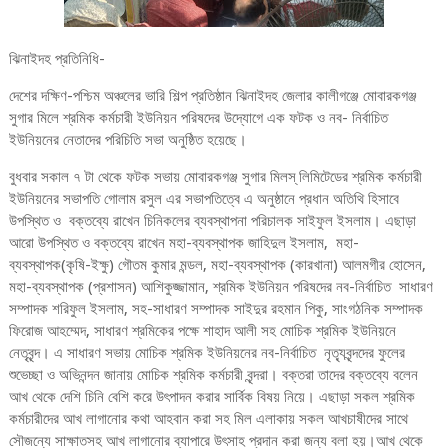
ঝিনাইদহ প্রতিনিধি-
দেশের দক্ষিণ-পশ্চিম অঞ্চলের ভারি শিল্প প্রতিষ্ঠান ঝিনাইদহ জেলার কালীগঞ্জে মোবারকগঞ্জ
সুগার মিলে শ্রমিক কর্মচারী ইউনিয়ন পরিষদের উদ্যোগে এক ফটক ও নব- নির্বাচিত
ইউনিয়নের নেতাদের পরিচিতি সভা অনুষ্ঠিত হয়েছে।
বুধবার সকাল ৭ টা থেকে ফটক সভায় মোবারকগঞ্জ সুগার মিলস্ লিমিটেডের শ্রমিক কর্মচারী
ইউনিয়নের সভাপতি গোলাম রসুল এর সভাপতিত্বে এ অনুষ্ঠানে প্রধান অতিথি হিসাবে
উপস্থিত ও বক্তব্যে রাখেন চিনিকলের ব্যবস্থাপনা পরিচালক সাইফুল ইসলাম। এছাড়া
আরো উপস্থিত ও বক্তব্যে রাখেন মহা-ব্যবস্থাপক জাহিদুল ইসলাম, মহা-
ব্যবস্থাপক(কৃষি-ইক্ষু) গৌতম কুমার মন্ডল, মহা-ব্যবস্থাপক (কারখানা) আলমগীর হোসেন,
মহা-ব্যবস্থাপক (প্রশাসন) আশিকুজ্জামান, শ্রমিক ইউনিয়ন পরিষদের নব-নির্বাচিত সাধারণ
সম্পাদক শরিফুল ইসলাম, সহ-সাধারণ সম্পাদক সাইদুর রহমান পিকু, সাংগঠনিক সম্পাদক
ফিরোজ আহম্মেদ, সাধারণ শ্রমিকের পক্ষে শাহাদ আলী সহ মোচিক শ্রমিক ইউনিয়নে
নেতৃবৃন্দ। এ সাধারণ সভায় মোচিক শ্রমিক ইউনিয়নের নব-নির্বাচিত নৃত্যৃবৃন্দদের ফুলের
শুভেচ্ছা ও অভিনন্দন জানায় মোচিক শ্রমিক কর্মচারী বৃন্দরা। বক্তরা তাদের বক্তব্যে বলেন
আখ থেকে দেশি চিনি বেশি করে উৎপাদন করার সার্বিক বিষয় নিয়ে। এছাড়া সকল শ্রমিক
কর্মচারীদের আখ লাগানোর কথা আহবান করা সহ মিল এলাকায় সকল আখচাষীদের সাথে
সৌজন্যে সাক্ষাতসহ আখ লাগানোর ব্যাপারে উৎসাহ প্রদান করা জন্য বলা হয়।আখ থেকে