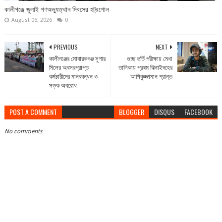
কালীগঞ্জে জুলাই গণঅভ্যুত্থান দিবসের হট্রগোল
August 06, 2026
0
PREVIOUS
NEXT
কালীগঞ্জের মোবারকগঞ্জ সুগার
গুচ্ছ ভর্তি পরীক্ষায় মেধা
মিলের অবসরপ্রাপ্ত
তালিকায় প্রথম ঝিনাইদহের
কর্মচারীদের মানববন্ধন ও
আশিকুজ্জামান প্রান্ত
সড়ক অবরোধ
POST A COMMENT
BLOGGER
DISQUS
FACEBOOK
No comments