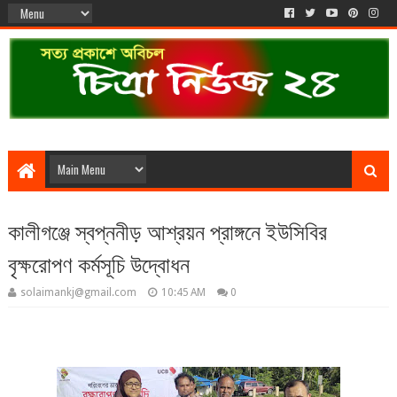
কালীগঞ্জে স্বপ্ননীড় আশ্রয়ন প্রাঙ্গনে ইউসিবির
বৃক্ষরোপণ কর্মসূচি উদ্বোধন
solaimankj@gmail.com
10:45 AM
0