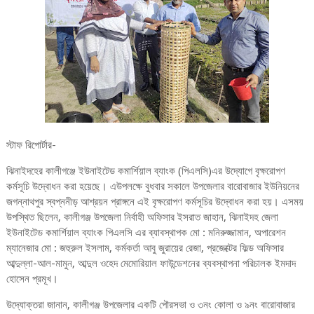
স্টাফ রিপোর্টার-
ঝিনাইদহের কালীগঞ্জে ইউনাইটেড কমার্শিয়াল ব্যাংক (পিএলসি)এর উদ্যোগে বৃক্ষরোপণ
কর্মসূচি উদ্বোধন করা হয়েছে। এউপলক্ষে বুধবার সকালে উপজেলার বারোবাজার ইউনিয়নের
জগন্নাথপুর স্বপ্ননীড় আশ্রয়ন প্রাঙ্গনে এই বৃক্ষরোপণ কর্মসূচির উদ্বোধন করা হয়। এসময়
উপস্থিত ছিলেন, কালীগঞ্জ উপজেলা নির্বাহী অফিসার ইসরাত জাহান, ঝিনাইদহ জেলা
ইউনাইটেড কমার্শিয়াল ব্যাংক পিএলসি এর ব্যাবস্থাপক মো : মনিরুজ্জামান, অপারেশন
ম্যানেজার মো : জহুরুল ইসলাম, কর্মকর্তা আবু জুরায়ের রেজা, প্রজেক্টের ফিল্ড অফিসার
আব্দুল্লা-আল-মামুন, আব্দুল ওহেদ মেমোরিয়াল ফাউন্ডেশনের ব্যবস্থাপনা পরিচালক ইমদাদ
হোসেন প্রমূখ।
উদ্যোক্তরা জানান, কালীগঞ্জ উপজেলার একটি পৌরসভা ও ৩নং কোলা ও ৯নং বারোবাজার