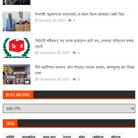
ইসলামী আন্দোলনের বক্তব্যের যে জবাব দিলো জামায়াত জোট নিয়ে
January 16, 2026
0
নির্বাচনী সমীকরণ: বড় দলের ছায়াতলে ছোট দল, নেপথ্যে অস্তিত্ব রক্ষার
লড়াই
December 28, 2025
0
দীর্ঘ প্রতীক্ষার অবসান: কাল ফিরছেন তারেক রহমান, জনসমুদ্রে রূপ নিচ্ছে
ঢাকা
December 24, 2025
0
BLOG ARCHIVE
TAGS
অর্থনীতি
আন্তর্জাতিক
আমার জেলা
ইসলাম
কবিতা
কোটচাঁদপুর
খালিশপুর