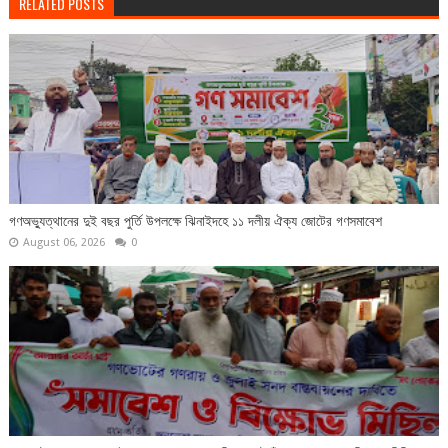
RELATED POSTS
গণঅভ্যুত্থানের দুই বছর পুর্তি উপলক্ষে ঝিনাইদহে ১১ দলীয় ঐক্য জোটের গণসমাবেশ
August 06, 2026
0