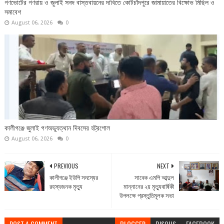
গণভোটের গণরায় ও জুলাই সনদ বাস্তবায়নের দাবিতে কোটচাঁদপুরে জামায়াতের বিক্ষোভ মিছিল ও
সমাবেশ
August 06, 2026
0
কালীগঞ্জে জুলাই গণঅভ্যুত্থান দিবসের হট্রগোল
August 06, 2026
0
PREVIOUS
NEXT
কালীগঞ্জে ইউপি সদস্যের
সাবেক এমপি আব্দুল
রহস্যজনক মৃত্যু
মান্নানের ২য় মৃত্যুবার্ষিকী
উপলক্ষে প্রস্তুতিমূলক সভা
POST A COMMENT
BLOGGER
DISQUS
FACEBOOK