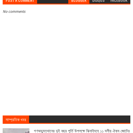
No comments
সাম্প্রতিক খবর
গণঅভ্যুত্থানের দুই বছর পুর্তি উপলক্ষে ঝিনাইদহে ১১ দলীয় ঐক্য জোটের