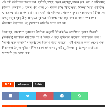
এই দুটি ইউনিয়নে তালের চারা, হরতিকি,বহেরা, বকুল,কৃষ্ণচুড়া,কাঞ্চন ফুল, আম ও কাঁঠালসহ
বিভিন্ন প্রজাতির ১ হাজার গাছ শহরে শেখ রাসেল মিনি ষ্টিডিয়ামসহ, বিভিন্ন শিক্ষা প্রতিষ্ঠান
ও সড়কের ধারে রোপন করা হবে। এরই ধারাবাহিকতায় গতকাল বুধবার বারোবাজার ইউনিয়নের
জগন্নাথপুর স্বপ্ননীড় আশ্রয়ন প্রাঙ্গনে পরিবেশের ভারসাম্য রক্ষা ও বেদে সম্প্রদায়ের
জীবনমান উন্নয়নে এই বৃক্ষরোপণ কর্মসূচির পালন করা হয়।
উল্লেখ্য, বাংলাদেশ ব্যাংকের নির্দেশনা অনুযায়ী ইউনাইটেড কমার্শিয়াল ব্যাংক পিএলসি
(ইউসিবি) সামাজিক দায়িত্বের অংশ হিসেবে এ বছর কৃষিখাতে সহায়তা প্রদানমূলক প্রকল্প
‘ভরসার নতুন জানালা’ বাস্তবায়নের উদ্যোগ গ্রহণ করেছে। এই প্রকল্পের লক্ষ্য দেশের খাদ্য
নিরাপত্তা উন্নত পুষ্টিমান নিশ্চিতকরণ এর্ব জলবায়ু সহিষ্ণু টেকসহ কৃষির প্রসার ঘটানো।
পাশাপাশি বৃক্ষ রোপণ করা।
TAGS:
কালীগঞ্জের খবর
টপ নিউজ