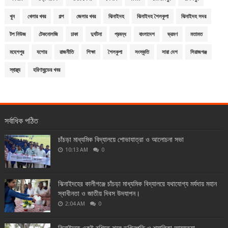
খুন
খেলার খবর
গল্প
জেলার খবর
ঝিনাইদহ
ঝিনাইদহ শৈলকুপা
ঝিনাইদহ সদর
টপ নিউজ
টেকনোলজি
ঢাকা
দুর্ঘটনা
প্রবন্ধ
বাংলাদেশ
ভ্রমণ
মতামত
মহেশপুর
যশোর
রাজনীতি
শিক্ষা
শৈলকুপা
সংস্কৃতি
সারা দেশ
সিরাজগঞ্জ
স্বাস্থ্য
হরিণাকুন্ডের খবর
সর্বাধিক পঠিত
চাঁচড়া মাধ্যমিক বিদ্যালয়ে শোভাযাত্রা ও আলোচনা সভা
10:13 AM
0
ঝিনাইদহের কালীগঞ্জে চাঁচড়া মাধ্যমিক বিদ্যালয়ে যথাযোগ্য মর্যদায় মহান
স্বাধীনতা ও জাতীয় দিবস উদযাপন।
2:04 AM
0