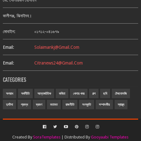
মো: সোলায়মান হোসাইন
কালীগঞ্জ, ঝিনাইদহ।
মোবাইল:
০১৭১২-০৪১৬৭৯
Email:
Solaimankj@gmail.com
Email:
Citranews24@gmail.com
CATEGORIES
অপরাধ
অর্থনীতি
আন্তর্জাতিক
কবিতা
খেলার খবর
গল্প
ছবি
টেকনোলজি
দুর্ঘটনা
প্রবন্ধ
ভ্রমণ
মতামত
রাজনীতি
সংস্কৃতি
সম্পাদকীয়
স্বাস্থ্য
Created By
SoraTemplates
| Distributed By
Gooyaabi Templates