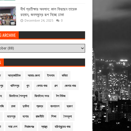
দীর্ঘ প্রতীক্ষার অবসান: কাল ফিরছেন তারেক
রহমান, জনসমুদ্রে রূপ নিচ্ছে ঢাকা
December 24, 2025
0
G ARCHIVE
S
ি
আন্তর্জাতিক
আমার জেলা
ইসলাম
কবিতা
পুর
খালিশপুর
খুন
খেলার খবর
গল্প
জেলার খবর
দহ
ঝিনাইদহ শৈলকুপা
ঝিনাইদহ সদর
টপ নিউজ
লজি
ঢাকা
দুর্ঘটনা
প্রবন্ধ
বাংলাদেশ
ভ্রমণ
মহেশপুর
যশোর
রাজনীতি
শিক্ষা
শৈলকুপা
ি
সারা দেশ
সিরাজগঞ্জ
স্বাস্থ্য
হরিণাকুন্ডের খবর