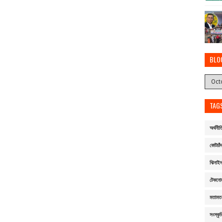
BLO
TAG
অর্থনীত
কোটচাঁদ
ঝিনাই
টেকনো
মতামত
সংস্কৃত