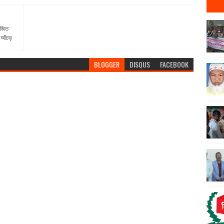
োজিত
র আঁচড়
BLOGGER
DISQUS
FACEBOOK