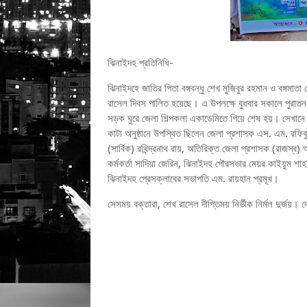
ঝিনাইদহ প্রতিনিধি-
ঝিনাইদহে জাতির পিতা বঙ্গবন্ধু শেখ মুজিবুর রহমান ও বঙ্গমাত
রাসেল দিবস পালিত হয়েছে। এ উপলক্ষে বুধবার সকালে পুরাতন ডি
সড়ক ঘুরে জেলা শিল্পকলা একাডেমিতে গিয়ে শেষ হয়। সেখানে 
কাটা অনুষ্ঠানে উপস্থিত ছিলেন জেলা প্রশাসক এস. এম. রফি
(সার্বিক) রথিন্দ্রনাথ রায়, অতিরিক্ত জেলা প্রশাসক (রাজস্ব) 
কর্মকর্তা সাদিয়া জেরিন, ঝিনাইদহ পৌরসভার মেয়র কাইয়ুম শা
ঝিনাইদহ প্রেসক্লাবের সভাপতি এম. রায়হান প্রমূখ।
সেসময় বক্তারা, শেখ রাসেল দীপ্তিময় নির্ভীক নির্মল দুর্জয়।