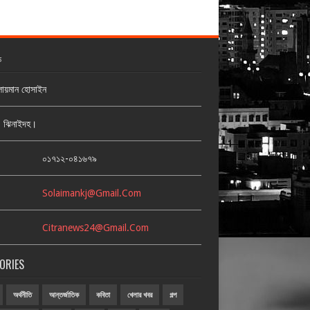
ক
লায়মান হোসাইন
জ, ঝিনাইদহ।
:
০১৭১২-০৪১৬৭৯
Solaimankj@gmail.com
Citranews24@gmail.com
ORIES
অর্থনীতি
আন্তর্জাতিক
কবিতা
খেলার খবর
গল্প