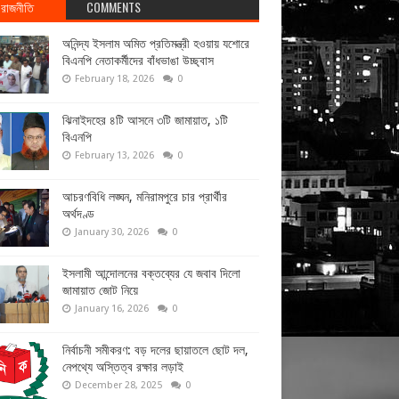
রাজনীতি
COMMENTS
অনিন্দ্য ইসলাম অমিত প্রতিমন্ত্রী হওয়ায় যশোরে
বিএনপি নেতাকর্মীদের বাঁধভাঙা উচ্ছ্বাস
February 18, 2026
0
ঝিনাইদহের ৪টি আসনে ৩টি জামায়াত, ১টি
বিএনপি
February 13, 2026
0
আচরণবিধি লঙ্ঘন, মনিরামপুরে চার প্রার্থীর
অর্থদণ্ড
January 30, 2026
0
ইসলামী আন্দোলনের বক্তব্যের যে জবাব দিলো
জামায়াত জোট নিয়ে
January 16, 2026
0
নির্বাচনী সমীকরণ: বড় দলের ছায়াতলে ছোট দল,
নেপথ্যে অস্তিত্ব রক্ষার লড়াই
December 28, 2025
0