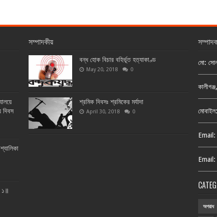
সম্পাদকীয়
সম্পাদ
বন্ধ হোক বিচার বহির্ভূত হত্যাকাণ্ড
মো: সো
May 20, 2018
0
কালীগঞ্
্যালয়ে
শ্রমিক দিবসঃ শ্রমিকের মর্যাদা
য় দিবস
মোবাইল
April 30, 2018
0
Email:
শ্যালিকা
Email:
CATEG
ত ১॥
অপরাধ