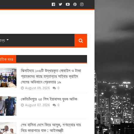
ান্য
্রতিক খবর
ঝিনাইদহে ১০৬টি উদ্ধারকৃত মোবাইল ও টাকা
গ্রাহকদের কাছে হস্তান্তর সাইবার ক্রাইম
সেলের অভিযানে গ্রেফতার ১৯
August 09, 2026
0
কোটচাঁদপুরে ২৫ পিস ইয়াবাসহ যুবক আটক
August 07, 2026
0
শেখ হাসিনা দেশে ফিরে আসুক, গণহত্যার দায়
নিয়ে কারাগারে যাক : আইনমন্ত্রী