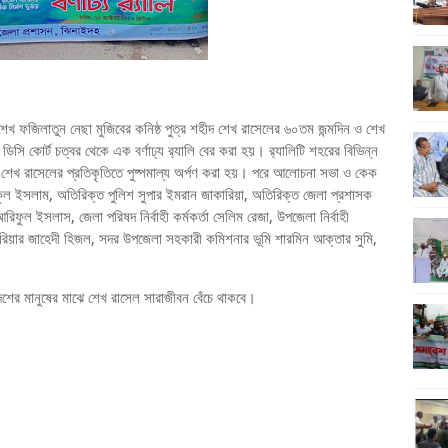
া শেখ ফজিলাতুন নেছা মুজিবের কনিষ্ঠ পুত্র শহীদ শেখ রাসেলের ৬০তম জন্মদিন ও শেখ
সি কোর্ট চত্বর থেকে এক বর্ণাঢ্য র‌্যালি বের করা হয়। র‌্যালিটি শহরের বিভিন্ন
শেখ রাসেলের প্রতিকৃতিতে পুষ্পমাল্য অর্পণ করা হয়। পরে আলোচনা সভা ও কেক
কুল ইসলাম, অতিরিক্ত পুলিশ সুপার ইমরান জাকারিয়া, অতিরিক্ত জেলা প্রশাসক
আরিফুল ইসলাস, জেলা পরিষদ নির্বাহী কর্মকর্তা সেলিম রেজা, উপজেলা নির্বাহী
হরিয়ার জাহেদী হিজল, সদর উপজেলা সহকারী কমিশনার ভূমি শারমিন আক্তার সুমি,
 দেশের মানুষের মাঝে শেখ রাসেল সারাজীবন বেঁচে থাকবে।