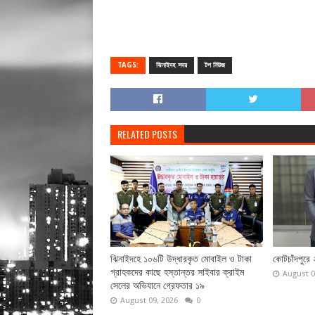
TAGS:
ঝিনাইদহ সদর
টপ নিউজ
RELATED POSTS
ঝিনাইদহে ১০৬টি উদ্ধারকৃত মোবাইল ও টাকা
কোটচাঁদপুরে
গ্রাহকদের কাছে হস্তান্তর সাইবার ক্রাইম
August 0
সেলের অভিযানে গ্রেফতার ১৯
August 09, 2026
0