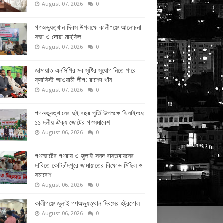
August 07, 2026
0
গণঅভ্যুত্থান দিবস উপলক্ষে কালীগঞ্জে আলোচনা
সভা ও দোয়া মাহফিল
August 07, 2026
0
জামায়াত এনসিপির মব সৃষ্টির সুযোগ নিতে পারে
ফ্যাসিস্ট আওয়ামী লীগ: রাশেদ খাঁন
August 07, 2026
0
গণঅভ্যুত্থানের দুই বছর পুর্তি উপলক্ষে ঝিনাইদহে
১১ দলীয় ঐক্য জোটের গণসমাবেশ
August 06, 2026
0
গণভোটের গণরায় ও জুলাই সনদ বাস্তবায়নের
দাবিতে কোটচাঁদপুরে জামায়াতের বিক্ষোভ মিছিল ও
সমাবেশ
August 06, 2026
0
কালীগঞ্জে জুলাই গণঅভ্যুত্থান দিবসের হট্রগোল
August 06, 2026
0