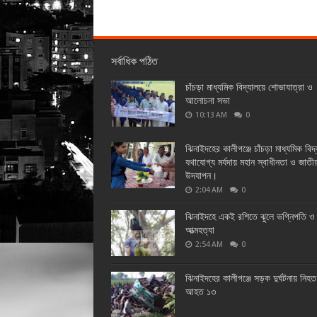
সর্বাধিক পঠিত
চাঁচড়া মাধ্যমিক বিদ্যালয়ে শোভাযাত্রা ও
আলোচনা সভা
10:13 AM
0
ঝিনাইদহের কালীগঞ্জে চাঁচড়া মাধ্যমিক বিদ
যথাযোগ্য মর্যদায় মহান স্বাধীনতা ও জাতী
উদযাপন।
2:04 AM
0
ঝিনাইদহে একই রশিতে ঝুলে ভগ্নিপতি ও 
আত্মহত্যা
2:54 AM
0
ঝিনাইদহের কালীগঞ্জে সড়ক দুর্ঘটনায় নিহ
আহত ১৩