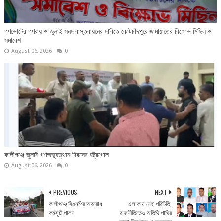
গণভোটের গণরায় ও জুলাই সনদ বাস্তবায়নের দাবিতে কোটচাঁদপুরে জামায়াতের বিক্ষোভ মিছিল ও
সমাবেশ
August 06, 2026
0
কালীগঞ্জে জুলাই গণঅভ্যুত্থান দিবসের হট্রগোল
August 06, 2026
0
PREVIOUS
NEXT
কালীগঞ্জে বিএনপির অবরোধ
এলাকায় নেই পরিচিতি,
কর্মসূচী পালন
রাজনীতিতেও অতিথি পাখির