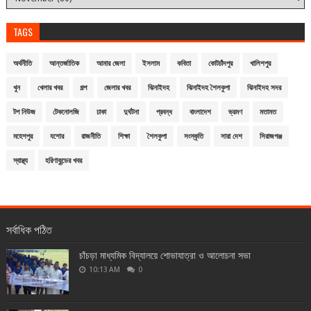
TAGS
অর্থনীতি
আন্তর্জাতিক
আমার জেলা
ইসলাম
কবিতা
কোটচাঁদপুর
খালিশপুর
খুন
খেলার খবর
গল্প
জেলার খবর
ঝিনাইদহ
ঝিনাইদহ শৈলকুপা
ঝিনাইদহ সদর
টপ নিউজ
টেকনোলজি
ঢাকা
দুর্ঘটনা
প্রবন্ধ
বাংলাদেশ
ভ্রমণ
মতামত
মহেশপুর
যশোর
রাজনীতি
শিক্ষা
শৈলকুপা
সংস্কৃতি
সারা দেশ
সিরাজগঞ্জ
স্বাস্থ্য
হরিণাকুন্ডের খবর
সর্বাধিক পঠিত
চাঁচড়া মাধ্যমিক বিদ্যালয়ে শোভাযাত্রা ও আলোচনা সভা
10:13 AM
0