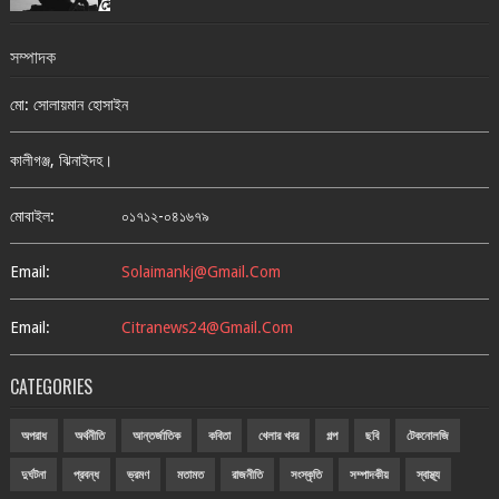
সম্পাদক
মো: সোলায়মান হোসাইন
কালীগঞ্জ, ঝিনাইদহ।
মোবাইল:
০১৭১২-০৪১৬৭৯
Email:
Solaimankj@gmail.com
Email:
Citranews24@gmail.com
CATEGORIES
অপরাধ
অর্থনীতি
আন্তর্জাতিক
কবিতা
খেলার খবর
গল্প
ছবি
টেকনোলজি
দুর্ঘটনা
প্রবন্ধ
ভ্রমণ
মতামত
রাজনীতি
সংস্কৃতি
সম্পাদকীয়
স্বাস্থ্য