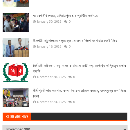
আচরণবিধি লঙ্ঘন, মনিরামপুরে চার প্রার্থীর অর্থদণ্ড
January 30, 2026
0
ইসলামী আন্দোলনের বক্তব্যের যে জবাব দিলো জামায়াত জোট নিয়ে
January 16, 2026
0
নির্বাচনী সমীকরণ: বড় দলের ছায়াতলে ছোট দল, নেপথ্যে অস্তিত্ব রক্ষার
লড়াই
December 28, 2025
0
দীর্ঘ প্রতীক্ষার অবসান: কাল ফিরছেন তারেক রহমান, জনসমুদ্রে রূপ নিচ্ছে
ঢাকা
December 24, 2025
0
BLOG ARCHIVE