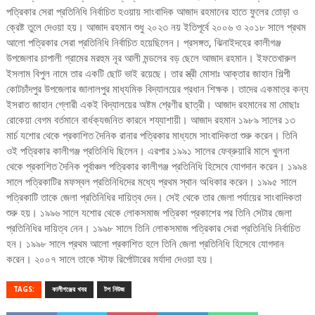
পত্রিকার সেরা প্রতিনিধি নির্বাচিত হওয়ায় সাংবাদিক আজাদ রহমানের হাতে ফুলের তোড়া ও
ক্রেষ্ট তুলে দেওয়া হয়। আজাদ রহমান শুধু ২০২৩ নয় ইতিপূর্বে ২০০৬ ও ২০১৮ সালে প্রথম
আলো পত্রিকার সেরা প্রতিনিধি নির্বাচিত হয়েছিলেন। প্রসঙ্গত, ঝিনাইদহের কালীগঞ্জ
উপজেলার চাপালী গ্রামের মরহুম নূর আলী মন্ডলের বড় ছেলে আজাদ রহমান। ইফতেখারুল
ইসলাম বিপুল নামে তার একটি ছোট ভাই রয়েছে। তার স্ত্রী মোসাঃ আক্তার জাহান শিল্পী
কোটচাঁদপুর উপজেলার জালালপুর মাধ্যমিক বিদ্যালয়ের প্রধান শিক্ষক। তাদের একমাত্র কন্য
ইসরাত জাহান গ্লোরী একই বিদ্যালয়ের অষ্টম শ্রেণীর ছাত্রী। আজাদ রহমানের মা মোছাঃ
রোকেয়া বেগম বর্তমানে বার্ধক্যজনিত কারনে শয্যাশায়ী। আজাদ রহমান ১৯৮৯ সালের ১৩
মার্চ যশোর থেকে প্রকাশিত দৈনিক রানার পত্রিকার মাধ্যমে সাংবাদিকতা শুরু করেন। তিনি
ওই পত্রিকার কালীগঞ্জ প্রতিনিধি ছিলেন। এরপার ১৯৯১ সালের ফেব্রুয়ারি মাসে খুলনা
থেকে প্রকাশিত দৈনিক পূর্বাঞ্চল পত্রিকার কালীগঞ্জ প্রতিনিধি হিসেবে যোগদান করেন। ১৯৯৪
সালে পত্রিকাটির মফস্বল প্রতিনিধিদের মধ্যে প্রথম স্থান অধিকার করেন। ১৯৯৫ সালে
পত্রিকাটি তাকে জেলা প্রতিনিধির দায়িত্ব দেন। সেই থেকে তার জেলা পর্যায়ের সাংবাদিকতা
শুরু হয়। ১৯৯৬ সালে যশোর থেকে লোকসমাজ পত্রিকা প্রকাশের পর তিনি সেটার জেলা
প্রতিনিধির দায়িত্ব নেন। ১৯৯৮ সালে তিনি লোকসমাজ পত্রিকার সেরা প্রতিনিধি নির্বাচিত
হন। ১৯৯৮ সালে প্রথম আলো প্রকাশিত হলে তিনি জেলা প্রতিনিধি হিসেবে যোগদান
করেন। ২০০৭ সালে তাকে স্টাফ রির্পোটারের মর্যাদা দেওয়া হয়।
TAGS:
কালীগঞ্জের খবর
টপ নিউজ