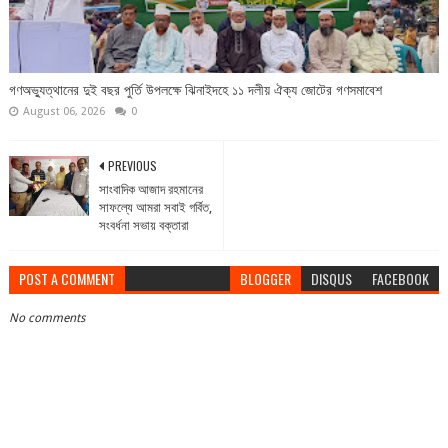
গণঅভ্যুত্থানের দুই বছর পুর্তি উপলক্ষে ঝিনাইদহে ১১ দলীয় ঐক্য জোটের গণসমাবেশ
August 06, 2026
0
PREVIOUS
সাংবাদিক আজাদ রহমানের
সাফল্যে আমরা সবাই গর্বিত,
সংবর্ধনা সভায় বক্তারা
POST A COMMENT
BLOGGER
DISQUS
FACEBOOK
No comments