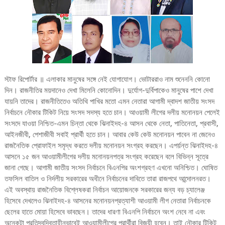
স্টাফ রিপোর্টার ॥ এলাকার মানুষের সঙ্গে নেই যোগাযোগ। ভোটাররাও নাম শুনেননি কোনো
দিন। রাজনীতির ময়দানেও দেখা মিলেনি কোনোদিন। দুর্যোগ-দুর্বিপাকেও মানুষের পাশে দেখা
যায়নি তাদের। রাজনীতিতেও অতিথি পাখির মতো এমন নেতারা আগামী দ্বাদশ জাতীয় সংসদ
নির্বাচনে নৌকার টিকিট নিয়ে সংসদ সদস্য হতে চান। আওয়ামী লীগের দলীয় মনোনয়ন পেলেই
সংসদে যাওয়া নিশ্চিত-এমন চিন্তা থেকে ঝিনাইদহ-৪ আসন থেকে নেতা, পাতিনেতা, প্রবাসী,
আইনজীবী, পেশাজীবী সবাই প্রার্থী হতে চান। আবার কেউ কেউ মনোনয়ন পাবেন না জেনেও
রাজনৈতিক প্রোফাইল সমৃদ্ধ করতে দলীয় মনোনয়ন সংগ্রহ করছেন। এপর্য়ন্ত ঝিনাইদহ-৪
আসনে ১৫ জন আওয়ামীলীগের দলীয় মনোনয়নপত্র সংগ্রহ করেছেন বলে বিভিন্ন সূত্রে
জানা গেছে। আগামী জাতীয় সংসদ নির্বাচনে বিএনপির অংশগ্রহণ এখনো অনিশ্চিত। ঘোষিত
তফসিল বাতিল ও নির্দলীয় সরকারের অধীনে নির্বাচনের দাবিতে তারা রাজপথে আন্দোলনরত।
এই অবস্থায় রাজনৈতিক বিশ্লেষকরা নির্বাচন আয়োজনকে সরকারের জন্য বড় চ্যালেঞ্জ
হিসেবে দেখলেও ঝিনাইদহ-৪ আসনের মনোনয়নপ্রত্যাশী আওয়ামী লীগ নেতারা নির্বাচনকে
ছেলের হাতে মোয়া হিসেবে ভাবছেন। তাদের ধারণা বিএনপি নির্বাচনে অংশ নেবে না এবং
অনেকটা প্রতিদ্বন্দ্বিতাহীনভাবেই আওয়ামীলীগের প্রার্থীরা বিজয়ী হবেন। তাই নৌকার টিকিট