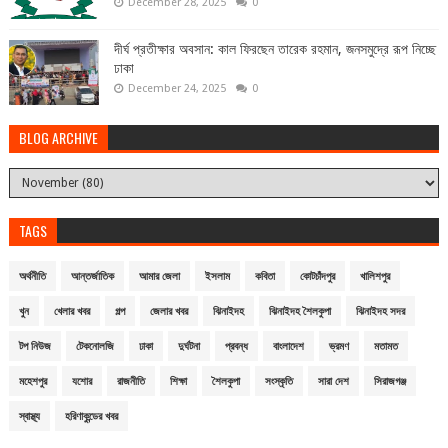
December 28, 2025
0
দীর্ঘ প্রতীক্ষার অবসান: কাল ফিরছেন তারেক রহমান, জনসমুদ্রে রূপ নিচ্ছে
ঢাকা
December 24, 2025
0
BLOG ARCHIVE
TAGS
অর্থনীতি
আন্তর্জাতিক
আমার জেলা
ইসলাম
কবিতা
কোটচাঁদপুর
খালিশপুর
খুন
খেলার খবর
গল্প
জেলার খবর
ঝিনাইদহ
ঝিনাইদহ শৈলকুপা
ঝিনাইদহ সদর
টপ নিউজ
টেকনোলজি
ঢাকা
দুর্ঘটনা
প্রবন্ধ
বাংলাদেশ
ভ্রমণ
মতামত
মহেশপুর
যশোর
রাজনীতি
শিক্ষা
শৈলকুপা
সংস্কৃতি
সারা দেশ
সিরাজগঞ্জ
স্বাস্থ্য
হরিণাকুন্ডের খবর