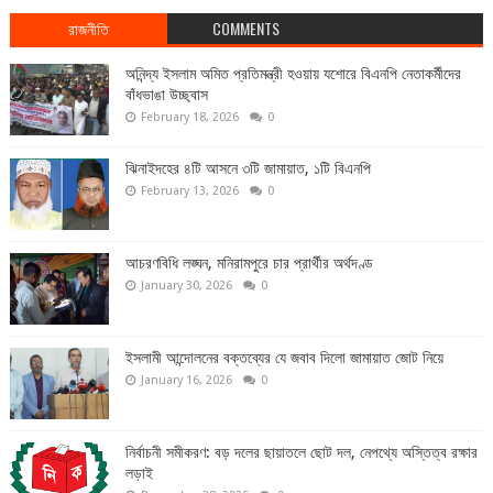
রাজনীতি
COMMENTS
অনিন্দ্য ইসলাম অমিত প্রতিমন্ত্রী হওয়ায় যশোরে বিএনপি নেতাকর্মীদের
বাঁধভাঙা উচ্ছ্বাস
February 18, 2026
0
ঝিনাইদহের ৪টি আসনে ৩টি জামায়াত, ১টি বিএনপি
February 13, 2026
0
আচরণবিধি লঙ্ঘন, মনিরামপুরে চার প্রার্থীর অর্থদণ্ড
January 30, 2026
0
ইসলামী আন্দোলনের বক্তব্যের যে জবাব দিলো জামায়াত জোট নিয়ে
January 16, 2026
0
নির্বাচনী সমীকরণ: বড় দলের ছায়াতলে ছোট দল, নেপথ্যে অস্তিত্ব রক্ষার
লড়াই