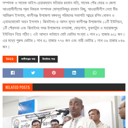
সম্পাদক ও সাবেক ভাইস-চেয়ারম্যান মতিয়ার রহমান মতি, সাবেক পৌর মেয়র ও জেলা
আওয়ামীলীগের শ্রম বিষয়ক সম্পাদক মোস্তাফিজুর রহমান বিজু, আওয়ামীলীগ নেতা মীর
আমিরুল ইসলাম, কালীগঞ্জ উপজেলা বঙ্গবন্ধু পরিষদের সভাপতি আব্দুর রশিদ খোকন ও
এ্যাডভোকেট অয়ন ইসলাম। ঝিনাইদহ-৪ আসন মূলত কালীগঞ্জ উপজেলার ১১টি ইউনিয়ন,
১টি পৌরসভা এবং ঝিনাইদহ সদর উপজেলার নলডাঙ্গা, ঘোড়শাল, ফুরসনিন্দ ও মহারাজপুর
ইউনিয়ন নিয়ে গঠিত। এই আসনে বর্তমানে মোট ভোটার সংখ্যা ২ লাখ ৮১ হাজার ৬২১ জন।
এর মধ্যে পুরুষ ভোটার ১ লাখ ৪১ হাজার ৭৭৫ জন এবং নারী ভোটার ১ লাখ ৩৯ হাজার ৮৪৬
জন।
TAGS:
কালীগঞ্জের খবর
ঝিনাইদহ সদর
RELATED POSTS