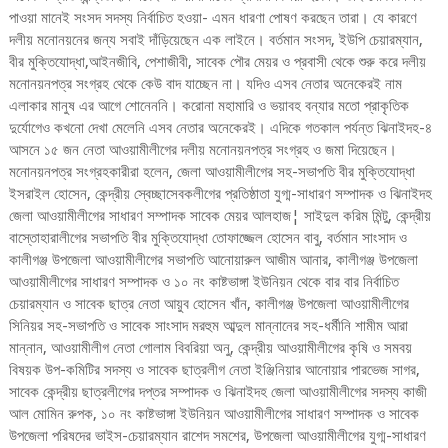
পাওয়া মানেই সংসদ সদস্য নির্বাচিত হওয়া- এমন ধারণা পোষণ করছেন তারা। যে কারণে
দলীয় মনোনয়নের জন্য সবাই দাঁড়িয়েছেন এক লাইনে। বর্তমান সংসদ, ইউপি চেয়ারম্যান,
বীর মুক্তিযোদ্ধা,আইনজীবি, পেশাজীবী, সাবেক পৌর মেয়র ও প্রবাসী থেকে শুরু করে দলীয়
মনোনয়নপত্র সংগ্রহ থেকে কেউ বাদ যাচ্ছেন না। যদিও এসব নেতার অনেকেরই নাম
এলাকার মানুষ এর আগে শোনেননি। করোনা মহামারি ও ভয়াবহ বন্যার মতো প্রাকৃতিক
দুর্যোগেও কখনো দেখা মেলেনি এসব নেতার অনেকেরই। এদিকে গতকাল পর্যন্ত ঝিনাইদহ-৪
আসনে ১৫ জন নেতা আওয়ামীলীগের দলীয় মনোনয়নপত্র সংগ্রহ ও জমা দিয়েছেন।
মনোনয়নপত্র সংগ্রহকারীরা হলেন, জেলা আওয়ামীলীগের সহ-সভাপতি বীর মুক্তিযোদ্ধা
ইসরাইল হোসেন, কেন্দ্রীয় স্বেচ্ছাসেবকলীগের প্রতিষ্ঠাতা যুগ্ম-সাধারণ সম্পাদক ও ঝিনাইদহ
জেলা আওয়ামীলীগের সাধারণ সম্পাদক সাবেক মেয়র আলহাজ¦ সাইদুল করিম মিন্টু, কেন্দ্রীয়
বাস্তোহারালীগের সভাপতি বীর মুক্তিযোদ্ধা তোফাজ্জেল হোসেন বাবু, বর্তমান সাংসাদ ও
কালীগঞ্জ উপজেলা আওয়ামীলীগের সভাপতি আনোয়ারুল আজীম আনার, কালীগঞ্জ উপজেলা
আওয়ামীলীগের সাধারণ সম্পাদক ও ১০ নং কাষ্টভাঙ্গা ইউনিয়ন থেকে বার বার নির্বাচিত
চেয়ারম্যান ও সাবেক ছাত্র নেতা আয়ুব হোসেন খাঁন, কালীগঞ্জ উপজেলা আওয়ামীলীগের
সিনিয়র সহ-সভাপতি ও সাবেক সাংসাদ মরহুম আব্দুল মান্নানের সহ-ধর্মীনি শামীম আরা
মান্নান, আওয়ামীলীগ নেতা গোলাম বিবরিয়া অনু, কেন্দ্রীয় আওয়ামীলীগের কৃষি ও সমবয়
বিষয়ক উপ-কমিটির সদস্য ও সাবেক ছাত্রলীগ নেতা ইঞ্জিনিয়ার আনোয়ার পারভেজ সাগর,
সাবেক কেন্দ্রীয় ছাত্রলীগের দপ্তর সম্পাদক ও ঝিনাইদহ জেলা আওয়ামীলীগের সদস্য কাজী
আল মোমিন রুপক, ১০ নং কাষ্টভাঙ্গা ইউনিয়ন আওয়ামীলীগের সাধারণ সম্পাদক ও সাবেক
উপজেলা পরিষদের ভাইস-চেয়ারম্যান রাশেদ সমশের, উপজেলা আওয়ামীলীগের যুগ্ম-সাধারণ