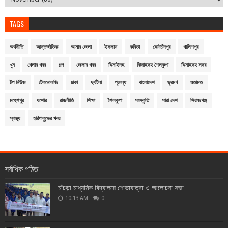
TAGS
অর্থনীতি
আন্তর্জাতিক
আমার জেলা
ইসলাম
কবিতা
কোটচাঁদপুর
খালিশপুর
খুন
খেলার খবর
গল্প
জেলার খবর
ঝিনাইদহ
ঝিনাইদহ শৈলকুপা
ঝিনাইদহ সদর
টপ নিউজ
টেকনোলজি
ঢাকা
দুর্ঘটনা
প্রবন্ধ
বাংলাদেশ
ভ্রমণ
মতামত
মহেশপুর
যশোর
রাজনীতি
শিক্ষা
শৈলকুপা
সংস্কৃতি
সারা দেশ
সিরাজগঞ্জ
স্বাস্থ্য
হরিণাকুন্ডের খবর
সর্বাধিক পঠিত
চাঁচড়া মাধ্যমিক বিদ্যালয়ে শোভাযাত্রা ও আলোচনা সভা
10:13 AM
0