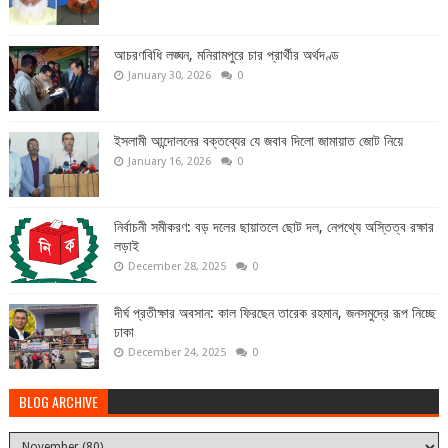
আচরণবিধি লঙ্ঘন, মনিরামপুরে চার প্রার্থীর অর্থদণ্ড
January 30, 2026
0
ইসলামী আন্দোলনের বক্তব্যের যে জবাব দিলো জামায়াত জোট নিয়ে
January 16, 2026
0
নির্বাচনী সমীকরণ: বড় দলের ছায়াতলে ছোট দল, নেপথ্যে অস্তিত্ব রক্ষার
লড়াই
December 28, 2025
0
দীর্ঘ প্রতীক্ষার অবসান: কাল ফিরছেন তারেক রহমান, জনসমুদ্রে রূপ নিচ্ছে
ঢাকা
December 24, 2025
0
BLOG ARCHIVE