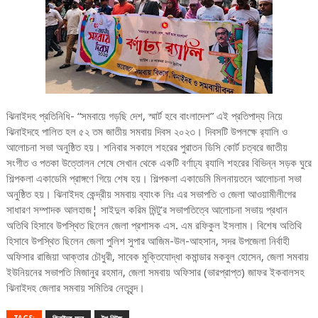
ঝিনাইদহ প্রতিনিধি- “সমবায়ে গড়ছি দেশ, স্মার্ট হবে বাংলাদেশ” এই প্রতিপাদ্য নিয়ে
ঝিনাইদহে পালিত হল ৫২ তম জাতীয় সমবায় দিবস ২০২৩। দিবসটি উপলক্ষে র‌্যালি ও
আলোচনা সভা অনুষ্ঠিত হয়। শনিবার সকালে শহরের পুরাতন ডিসি কোর্ট চত্বরে জাতীয়
সংগীত ও পতকা উত্তোলন শেষে সেখান থেকে একটি বর্ণাঢ্য র‌্যালি শহরের বিভিন্ন সড়ক ঘুরে
শিল্পকলা একাডেমি প্রাঙ্গণে গিয়ে শেষ হয়। শিল্পকলা একাডেমি মিলনায়তনে আলোচনা সভা
অনুষ্ঠিত হয়। ঝিনাইদহ কেন্দ্রীয় সমবায় ব্যাংক লিঃ এর সভাপতি ও জেলা আওয়ামীলীগের
সাধারণ সম্পাদক আলহাজ¦ সাইদুল করিম মিন্টু’র সভাপতিত্বে আলোচনা সভায় প্রধান
অতিথি হিসাবে উপস্থিত ছিলেন জেলা প্রশাসক এস. এম রফিকুল ইসলাম। বিশেষ অতিথি
হিসাবে উপস্থিত ছিলেন জেলা পুলিশ সুপার আজিম-উল-আহসান, সদর উপজেলা নির্বাহী
অফিসার রাজিয়া আক্তার চৌধুরী, সাবেক মুক্তিযোদ্ধা কমান্ডার মকবুল হোসেন, জেলা সমবায়
ইউনিয়নের সভাপতি মিজানুর রহমান, জেলা সমবায় অফিসার (ভারপ্রাপ্ত) জাফর ইকবালসহ
ঝিনাইদহ জেলার সমবায় সমিতির নেতৃবৃন্দ।