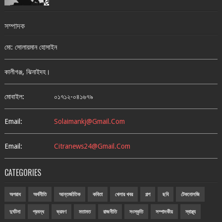
সম্পাদক
মো: সোলায়মান হোসাইন
কালীগঞ্জ, ঝিনাইদহ।
মোবাইল:
০১৭১২-০৪১৬৭৯
Email:
Solaimankj@gmail.com
Email:
Citranews24@gmail.com
CATEGORIES
অপরাধ
অর্থনীতি
আন্তর্জাতিক
কবিতা
খেলার খবর
গল্প
ছবি
টেকনোলজি
দুর্ঘটনা
প্রবন্ধ
ভ্রমণ
মতামত
রাজনীতি
সংস্কৃতি
সম্পাদকীয়
স্বাস্থ্য