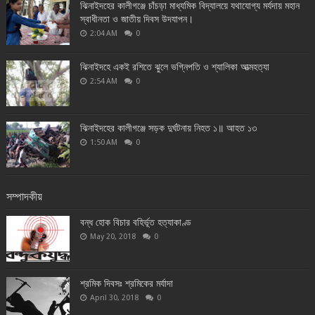
ঝিনাইদহের কালীগঞ্জে চাঁচড়া মাধ্যমিক বিদ্যালয়ে যথাযোগ্য মর্যদায় মহান
স্বাধীনতা ও জাতীয় দিবস উদযাপন।
2:04 AM
0
ঝিনাইদহে একই রশিতে ঝুলে ভগ্নিপতি ও শ্যালিকা আত্মহত্যা
2:54 AM
0
ঝিনাইদহের কালীগঞ্জে সড়ক দুর্ঘটনায় নিহত ১॥ আহত ১৩
1:50 AM
0
সম্পাদকীয়
বন্ধ হোক বিচার বহির্ভূত হত্যাকাণ্ড
May 20, 2018
0
শ্রমিক দিবসঃ শ্রমিকের মর্যাদা
April 30, 2018
0