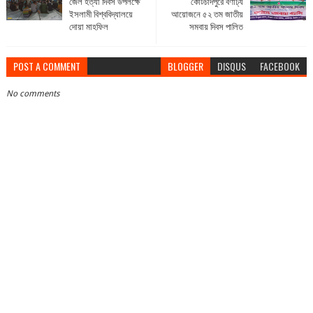
জেল হত্যা দিবস উপলক্ষে
কোটচাঁদপুরে বর্ণাঢ্য
ইসলামী বিশ্ববিদ্যালয়ে
আয়োজনে ৫২ তম জাতীয়
দোয়া মাহফিল
সমবায় দিবস পালিত
POST A COMMENT
BLOGGER
DISQUS
FACEBOOK
No comments