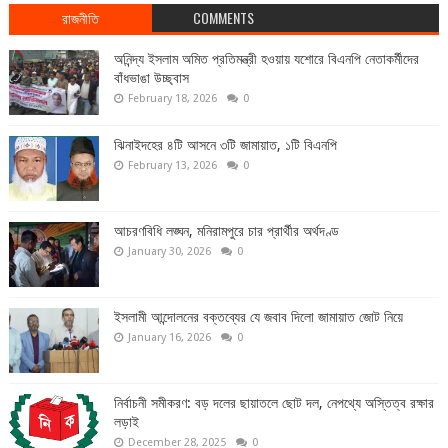
রাজনীতি
COMMENTS
অনিন্দ্য ইসলাম অমিত প্রতিমন্ত্রী হওয়ায় যশোরে বিএনপি নেতাকর্মীদের
বাঁধভাঙা উচ্ছ্বাস
February 18, 2026
0
ঝিনাইদহের ৪টি আসনে ৩টি জামায়াত, ১টি বিএনপি
February 13, 2026
0
আচরণবিধি লঙ্ঘন, মনিরামপুরে চার প্রার্থীর অর্থদণ্ড
January 30, 2026
0
ইসলামী আন্দোলনের বক্তব্যের যে জবাব দিলো জামায়াত জোট নিয়ে
January 16, 2026
0
নির্বাচনী সমীকরণ: বড় দলের ছায়াতলে ছোট দল, নেপথ্যে অস্তিত্ব রক্ষার
লড়াই
December 28, 2025
0