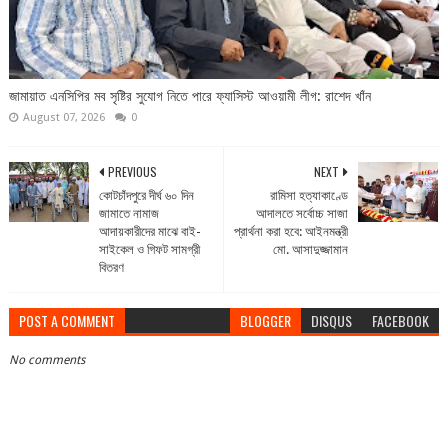
জামায়াত এনসিপির মব সৃষ্টির সুযোগ নিতে পারে ফ্যাসিস্ট আওয়ামী লীগ: রাশেদ খাঁন
August 07, 2026
0
PREVIOUS
NEXT
কোটচাঁদপুরে দীর্ঘ ৬০ দিন
রামিসা হত্যাকাণ্ডে
জামাতে নামাজ
আদালতে সর্বোচ্চ সাজা
আদায়কারীদের মাঝে বাই-
প্রার্থনা করা হবে: আইনমন্ত্রী
সাইকেল ও গিফট সামগ্রী
মো. আসাদুজ্জামান
বিতরণ
POST A COMMENT
BLOGGER
DISQUS
FACEBOOK
No comments