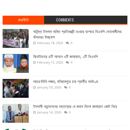
রাজনীতি
COMMENTS
অনিন্দ্য ইসলাম অমিত প্রতিমন্ত্রী হওয়ায় যশোরে বিএনপি নেতাকর্মীদের
বাঁধভাঙা উচ্ছ্বাস
February 18, 2026
0
ঝিনাইদহের ৪টি আসনে ৩টি জামায়াত, ১টি বিএনপি
February 13, 2026
0
আচরণবিধি লঙ্ঘন, মনিরামপুরে চার প্রার্থীর অর্থদণ্ড
January 30, 2026
0
ইসলামী আন্দোলনের বক্তব্যের যে জবাব দিলো জামায়াত জোট নিয়ে
January 16, 2026
0