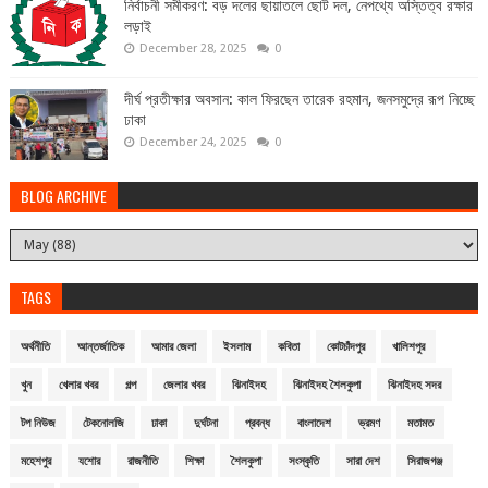
নির্বাচনী সমীকরণ: বড় দলের ছায়াতলে ছোট দল, নেপথ্যে অস্তিত্ব রক্ষার
লড়াই
December 28, 2025
0
দীর্ঘ প্রতীক্ষার অবসান: কাল ফিরছেন তারেক রহমান, জনসমুদ্রে রূপ নিচ্ছে
ঢাকা
December 24, 2025
0
BLOG ARCHIVE
TAGS
অর্থনীতি
আন্তর্জাতিক
আমার জেলা
ইসলাম
কবিতা
কোটচাঁদপুর
খালিশপুর
খুন
খেলার খবর
গল্প
জেলার খবর
ঝিনাইদহ
ঝিনাইদহ শৈলকুপা
ঝিনাইদহ সদর
টপ নিউজ
টেকনোলজি
ঢাকা
দুর্ঘটনা
প্রবন্ধ
বাংলাদেশ
ভ্রমণ
মতামত
মহেশপুর
যশোর
রাজনীতি
শিক্ষা
শৈলকুপা
সংস্কৃতি
সারা দেশ
সিরাজগঞ্জ