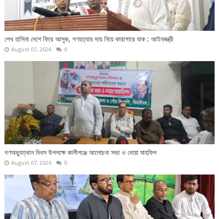
শেখ হাসিনা দেশে ফিরে আসুক, গণহত্যার দায় নিয়ে কারাগারে যাক : আইনমন্ত্রী
August 07, 2026
0
গণঅভ্যুত্থান দিবস উপলক্ষে কালীগঞ্জে আলোচনা সভা ও দোয়া মাহফিল
August 07, 2026
0