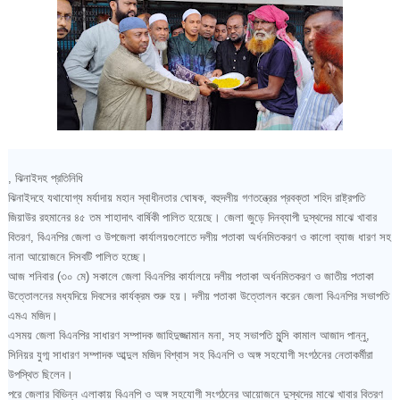
, ঝিনাইদহ প্রতিনিধি
ঝিনাইদহে যথাযোগ্য মর্যাদায় মহান স্বাধীনতার ঘোষক, বহুদলীয় গণতন্ত্রের প্রবক্তা শহিদ রাষ্ট্রপতি
জিয়াউর রহমানের ৪৫ তম শাহাদাৎ বার্ষিকী পালিত হয়েছে। জেলা জুড়ে দিনব্যাপী দুস্থদের মাঝে খাবার
বিতরণ, বিএনপির জেলা ও উপজেলা কার্যালয়গুলোতে দলীয় পতাকা অর্ধনমিতকরণ ও কালো ব্যাজ ধারণ সহ
নানা আয়োজনে দিসবটি পালিত হচ্ছে।
আজ শনিবার (৩০ মে) সকালে জেলা বিএনপির কার্যালয়ে দলীয় পতাকা অর্ধনমিতকরণ ও জাতীয় পতাকা
উত্তোলনের মধ্যদিয়ে দিবসের কার্যক্রম শুরু হয়। দলীয় পতাকা উত্তোলন করেন জেলা বিএনপির সভাপতি
এমএ মজিদ।
এসময় জেলা বিএনপির সাধারণ সম্পাদক জাহিদুজ্জামান মনা, সহ সভাপতি মুন্সি কামাল আজাদ পান্নু,
সিনিয়র যুগ্ম সাধারণ সম্পাদক আব্দুল মজিদ বিশ্বাস সহ বিএনপি ও অঙ্গ সহযোগী সংগঠনের নেতাকর্মীরা
উপস্থিত ছিলেন।
পরে জেলার বিভিন্ন এলাকায় বিএনপি ও অঙ্গ সহযোগী সংগঠনের আয়োজনে দুস্থদের মাঝে খাবার বিতরণ